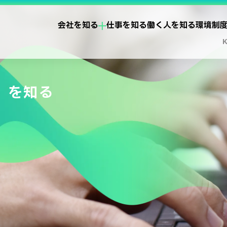
会社を知る
仕事を知る
働く人を知る
環境制
」
を知る