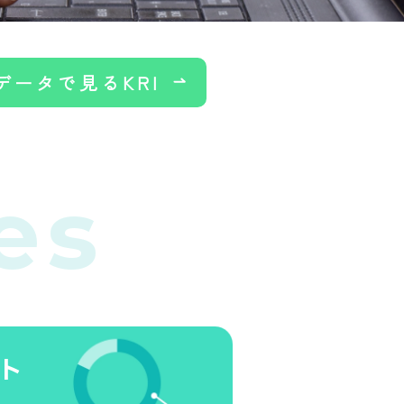
データで見るKRI
es
ト