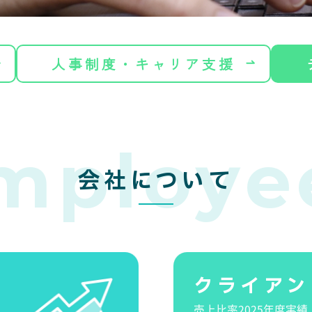
人事制度・キャリア支援
mploye
会社について
クライアン
売上比率2025年度実績