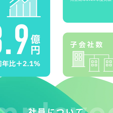
子会社数
mploye
社員について