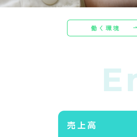
働く環境
E
売上高