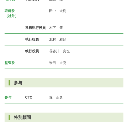
取締役
田中 大樹
（社外）
常務執行役員
木下 肇
執行役員
北村 雅紀
執行役員
長谷川 真也
監査役
米田 吉克
参与
参与
CTO
堀 正典
特別顧問