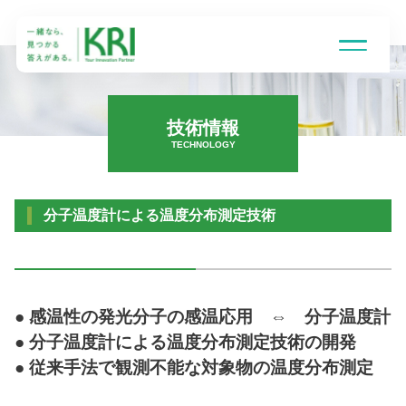
技術情報
TECHNOLOGY
受託研究とは
分子温度計による温度分布測定技術
得意技術領域
研究組織
● 感温性の発光分子の感温応用 ⇔ 分子温度計
● 分子温度計による温度分布測定技術の開発
企業情報
● 従来手法で観測不能な対象物の温度分布測定