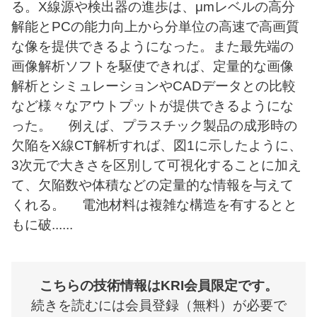
る。X線源や検出器の進歩は、μmレベルの高分
採用情報
解能とPCの能力向上から分単位の高速で高画質
な像を提供できるようになった。また最先端の
画像解析ソフトを駆使できれば、定量的な画像
ブランドサイト
解析とシミュレーションやCADデータとの比較
JP
EN
など様々なアウトプットが提供できるようにな
った。 例えば、プラスチック製品の成形時の
欠陥をX線CT解析すれば、図1に示したように、
3次元で大きさを区別して可視化することに加え
て、欠陥数や体積などの定量的な情報を与えて
会員ページ
くれる。 電池材料は複雑な構造を有するとと
もに破......
お問い合わせ
こちらの技術情報はKRI会員限定です。
続きを読むには会員登録（無料）が必要で