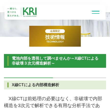
会員限定
技術情報
TECHNOLOGY
受託研究とは
電池内部を透視して調べませんか～X線CTによる
得意技術領域
非破壊３次元構造解析～
研究組織
X線CTによる内部構造解析
企業情報
X線CTは前処理の必要はなく、非破壊で内部
構造を3次元で解析できる有用な分析手法であ