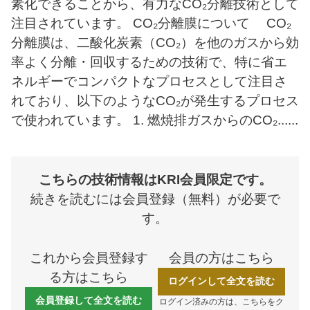
素化できることから、有力なCO₂分離技術として
採用情報
注目されています。 CO₂分離膜について CO₂
分離膜は、二酸化炭素（CO₂）を他のガスから効
率よく分離・回収するための技術で、特に省エ
ブランドサイト
ネルギーでコンパクトなプロセスとして注目さ
JP
EN
れており、以下のようなCO₂が発生するプロセス
で使われています。 1. 燃焼排ガスからのCO₂......
こちらの技術情報はKRI会員限定です。
会員ページ
続きを読むには会員登録（無料）が必要で
す。
お問い合わせ
これから会員登録す
会員の方はこちら
る方はこちら
ログインして全文を読む
会員登録して全文を読む
ログイン済みの方は、こちらをク