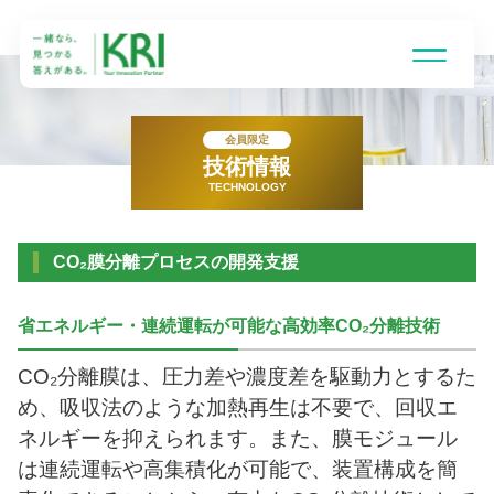
会員限定
技術情報
TECHNOLOGY
受託研究とは
CO₂膜分離プロセスの開発支援
得意技術領域
省エネルギー・連続運転が可能な高効率CO₂分離技術
研究組織
CO₂分離膜は、圧力差や濃度差を駆動力とするた
め、吸収法のような加熱再生は不要で、回収エ
ネルギーを抑えられます。また、膜モジュール
企業情報
は連続運転や高集積化が可能で、装置構成を簡