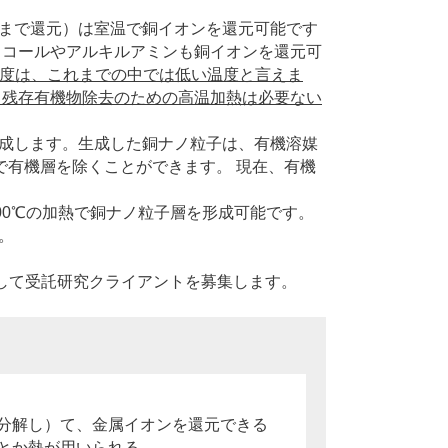
まで還元）は室温で銅イオンを還元可能です
リコールやアルキルアミンも銅イオンを還元可
元温度は、これまでの中では低い温度と言えま
、残存有機物除去のための高温加熱は必要ない
成します。生成した銅ナノ粒子は、有機溶媒
で有機層を除くことができます。 現在、有機
00℃の加熱で銅ナノ粒子層を形成可能です。
。
して受託研究クライアントを募集します。
分解し）て、金属イオンを還元できる
とか熱が用いられる。