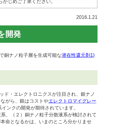
らかじめご了承ください。
2016.1.21
を開発
で銅ナノ粒子層を生成可能な
潜在性還元剤
1
)
ッド・エレクトロニクスが注目され、銀ナノ
しながら、銀はコストや
エレクトロマイグレー
系インクの開発が期待されています。
液系、（２）銅ナノ粒子分散液系が検討されて
が本命となるかは、いまのところ分かりませ