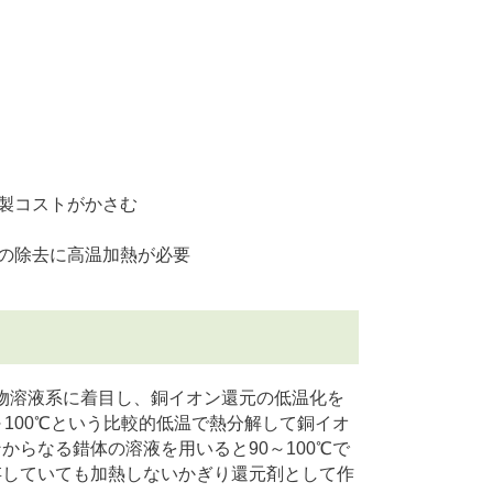
製コストがかさむ
の除去に高温加熱が必要
物溶液系に着目し、銅イオン還元の低温化を
～100℃という比較的低温で熱分解して銅イオ
からなる錯体の溶液を用いると90～100℃で
存していても加熱しないかぎり還元剤として作