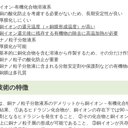
イオン-有機化合物溶液系
銅の酸化防止を考慮する必要がないため、長期安定性が良い
厚膜化しにくい
銅イオンの還元温度（＝銅膜形成温度）が高い
銅イオン還元後に残存する有機物の除去に高温加熱が必要
ナノ粒子分散液系
厚膜化が可能
基本的に銅化合物を含む溶液から作製するため、その分だけ作
銅ナノ粒子の酸化防止が重要
銅ナノ粒子分散液に含まれる分散安定剤や保護剤などの有機物
銅膜は多孔質
技術の特徴
は、銅ナノ粒子分散液系のデメリットから銅イオン－有機化合
結果、 ①あるヒドラジン化合物が、銅イオンの存在下では90
剤となるヒドラジンを発生すること、 ②その化合物と銅イオン
上に銅ナノ粒子層の形成が可能であること、 ③銅イオンが共