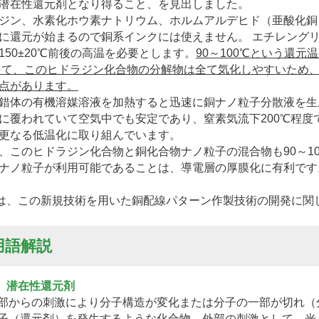
潜在性還元剤となり得ること、を見出しました。
ン、水素化ホウ素ナトリウム、ホルムアルデヒド（亜酸化銅
に還元が始まるので銅系インクには使えません。 エチレング
150±20℃前後の高温を必要とします。
90～100℃という還
して、このヒドラジン化合物の分解物は全て気化しやすいため
点があります。
体の有機溶媒溶液を加熱すると迅速に銅ナノ粒子分散液を生
に覆われていて空気中でも安定であり、窒素気流下200℃程度
更なる低温化に取り組んでいます。
このヒドラジン化合物と銅化合物ナノ粒子の混合物も90～1
ナノ粒子が利用可能であることは、導電層の厚膜化に有利です
は、この新規技術を用いた銅配線パターン作製技術の開発に関
用語解説
） 潜在性還元剤
部からの刺激により分子構造が変化または分子の一部が切れ（
子（還元剤）を発生するような化合物。外部の刺激として、光