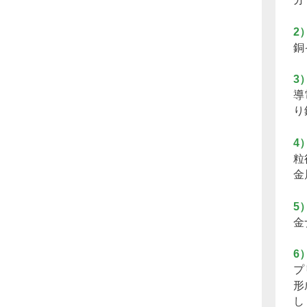
2
銅
3
導
り
4
粒
金
5
金
6
プ
形
し