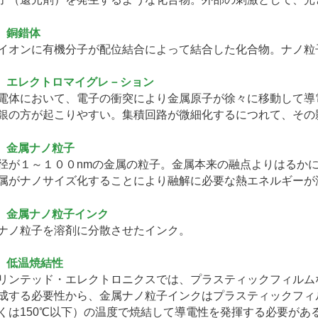
） 銅錯体
イオンに有機分子が配位結合によって結合した化合物。ナノ粒
） エレクトロマイグレ－ション
電体において、電子の衝突により金属原子が徐々に移動して導
銀の方が起こりやすい。集積回路が微細化するにつれて、その
） 金属ナノ粒子
径が１～１００nmの金属の粒子。金属本来の融点よりはるか
属がナノサイズ化することにより融解に必要な熱エネルギーが
） 金属ナノ粒子インク
ナノ粒子を溶剤に分散させたインク。
） 低温焼結性
リンテッド・エレクトロニクスでは、プラスティックフィルム
成する必要性から、金属ナノ粒子インクはプラスティックフィル
くは150℃以下）の温度で焼結して導電性を発揮する必要があ