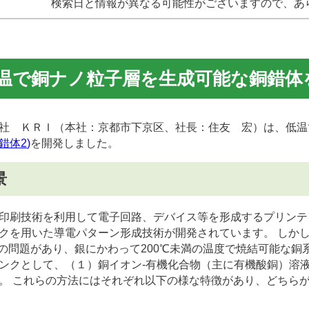
検索日と情報が異なる可能性がございますので、あ
温で銅ナノ粒子層を生成可能な銅錯体
 ＫＲＩ（本社：京都市下京区、社長：住友 宏）は、低温
錯体
2
)
を開発しました。
景
刷技術を利用して電子回路、デバイス等を形成するプリンテ
クを用いた導電パターン形成技術が開発されています。 しか
の問題があり、銀にかわって200℃未満の温度で焼結可能な銅
クとして、（１）銅イオン-有機化合物（主に有機酸銅）溶
。 これらの方法にはそれぞれ以下の様な特徴があり、どちら