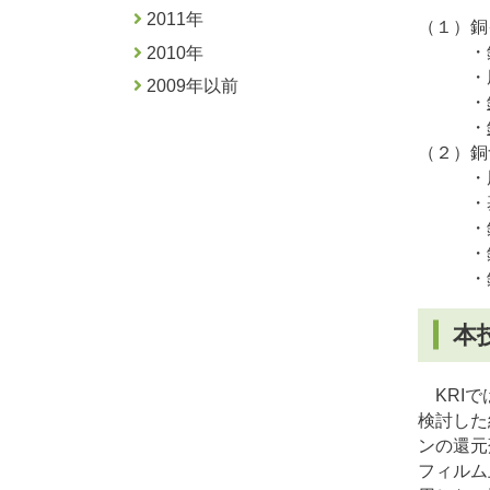
2011年
（１）銅
・
2010年
・
2009年以前
・
・
（２）銅
・
・
・
・
・
本
KRIで
検討した
ンの還元
フィルム