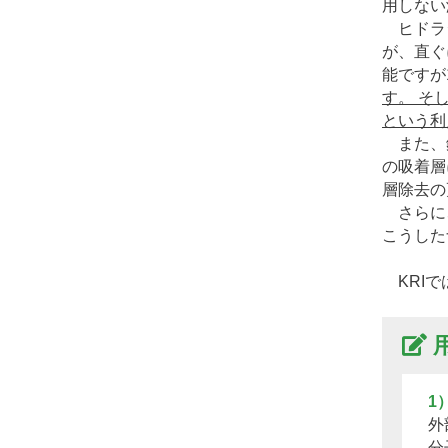
用しない
ヒドラジ
が、直ぐ
能ですが
す。 そ
という利
また、錯
の吸着層
層除去の
さらに、
こうした
KRIで
1
外
分