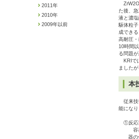
ZrW
2
2011年
た後、急
2010年
液と濃塩
2009年以前
駆体粒子
成できる
高耐圧・
10時間
る問題が
KRIで
ましたが
本
従来技術
能になり
①反応
容器
器の