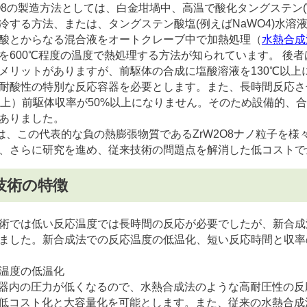
O
8
の製造方法としては、白金坩堝中、高温で酸化タングステン(
冷する方法、または、タングステン酸塩(例えばNaWO
4
)水溶
酸とからなる混合液をオートクレーブ中で加熱処理（
水熱合成
を600℃程度の温度で熱処理する方法が知られています。 後
メリットがありますが、前駆体の合成に塩酸溶液を130℃以
耐酸性の特別な反応容器を必要とします。また、長時間反応さ
以上）前駆体収率が50%以上になりません。そのため設備的、
ありました。
は、この代表的な負の熱膨張物質であるZrW
2
O
8
ナノ粒子を様
、さらに研究を進め、従来技術の問題点を解消した低コストで
技術の特徴
では低い反応温度では長時間の反応が必要でしたが、新合成法
ました。新合成法での反応温度の低温化、短い反応時間と収率
温度の低温化
内の圧力が低くなるので、水熱合成法のような高耐圧性の反
低コスト化と大容量化を可能とします。また、従来の水熱合成