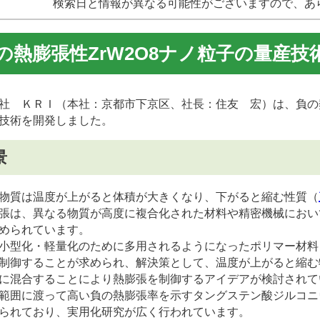
検索日と情報が異なる可能性がございますので、あ
の熱膨張性ZrW
2
O
8
ナノ粒子の量産技
 ＫＲＩ（本社：京都市下京区、社長：住友 宏）は、負の熱
技術を開発しました。
景
物質は温度が上がると体積が大きくなり、下がると縮む性質（
張は、異なる物質が高度に複合化された材料や精密機械におい
められています。
型化・軽量化のために多用されるようになったポリマー材料
制御することが求められ、解決策として、温度が上がると縮む
に混合することにより熱膨張を制御するアイデアが検討されて
範囲に渡って高い負の熱膨張率を示すタングステン酸ジルコニウ
られており、実用化研究が広く行われています。