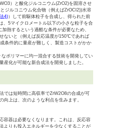
WO
3
）と酸化ジルコニウム(ZrO
2
)を固溶させ
液とジルコニウム化合物（例えばZrOCl
2
))水溶
法
4
)
）して前駆体粒子を合成し、得られた前
者は、5マイクロメートル以下の小さな粒子を合
上に加熱するという過酷な条件が必要なため、
せないと（例えば反応温度が150℃であれば
合成条件的に量産が難しく、製造コストがかか
々なポリマーに均一混合する技術を開発してい
量産化が可能な新合成法を開発しました。
では短時間に高収率でZrW
2
O
8
の合成が可
の向上は、次のような利点を生みます。
応容器は必要なくなります。これは、反応容
法よりも投入エネルギーを少なくすることが