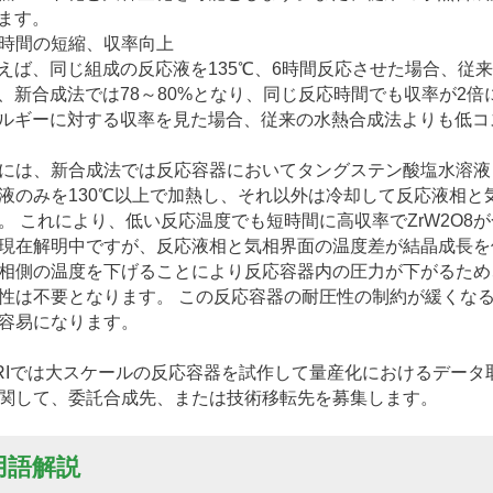
ます。
時間の短縮、収率向上
ば、同じ組成の反応液を135℃、6時間反応させた場合、従来
、新合成法では78～80%となり、同じ反応時間でも収率が2
ルギーに対する収率を見た場合、従来の水熱合成法よりも低コ
は、新合成法では反応容器においてタングステン酸塩水溶液
液のみを130℃以上で加熱し、それ以外は冷却して反応液相
。 これにより、低い反応温度でも短時間に高収率でZrW
2
O
8
が
現在解明中ですが、反応液相と気相界面の温度差が結晶成長を
相側の温度を下げることにより反応容器内の圧力が下がるため
性は不要となります。 この反応容器の耐圧性の制約が緩くな
容易になります。
RIでは大スケールの反応容器を試作して量産化におけるデータ
関して、委託合成先、または技術移転先を募集します。
用語解説