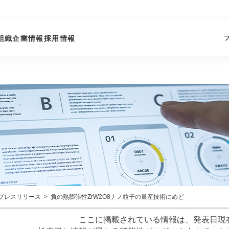
組織
企業情報
採用情報
プレスリリース
負の熱膨張性ZrW2O8ナノ粒子の量産技術にめど
ここに掲載されている情報は、発表日現