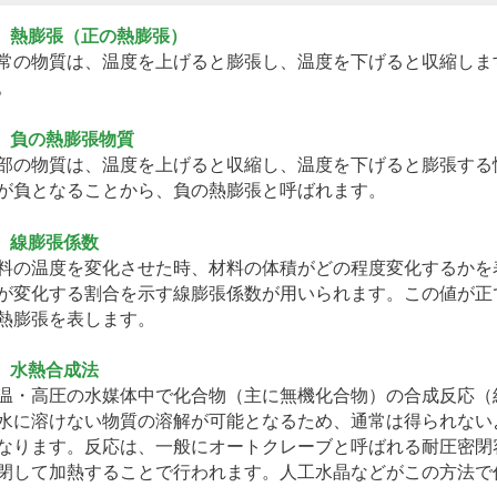
） 熱膨張（正の熱膨張）
常の物質は、温度を上げると膨張し、温度を下げると収縮しま
。
） 負の熱膨張物質
部の物質は、温度を上げると収縮し、温度を下げると膨張する
が負となることから、負の熱膨張と呼ばれます。
） 線膨張係数
料の温度を変化させた時、材料の体積がどの程度変化するかを
が変化する割合を示す線膨張係数が用いられます。この値が正
熱膨張を表します。
） 水熱合成法
温・高圧の水媒体中で化合物（主に無機化合物）の合成反応（
水に溶けない物質の溶解が可能となるため、通常は得られない
なります。反応は、一般にオートクレーブと呼ばれる耐圧密閉
閉して加熱することで行われます。人工水晶などがこの方法で