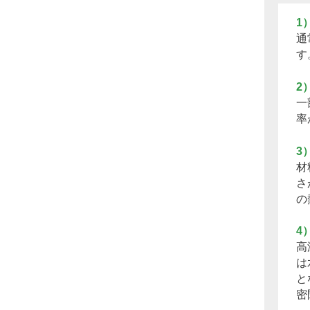
1
通
す
2
一
率
3
材
さ
の
4
高
は
と
密