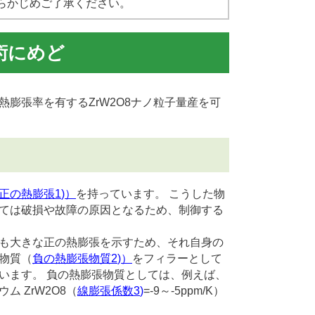
らかじめご了承ください。
術にめど
膨張率を有するZrW
2
O
8
ナノ粒子量産を可
正の熱膨張
1
)）
を持っています。 こうした物
ては破損や故障の原因となるため、制御する
も大きな正の熱膨張を示すため、それ自身の
物質（
負の熱膨張物質
2
)）
をフィラーとして
います。 負の熱膨張物質としては、例えば、
ム ZrW
2
O
8
（
線膨張係数
3
)
=‐9～‐5ppm/K）