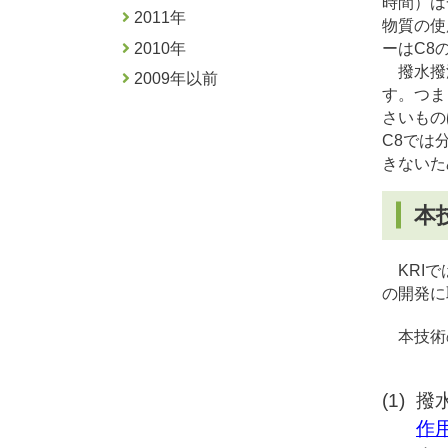
時間）は
2011年
物質の使
2010年
ーはC8
撥水撥油
2009年以前
す。つま
さいもの
C8では
きないた
本
KRIで
の開発に
本技術
撥
作