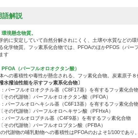
用語解説
）環境懸念物質。
学的に安定していて自然分解されにくく、土壌や水質などの環
る化学物質。フッ素系化合物では、PFOAのほかPFOS（パ
ます
）PFOA（パーフルオロオクタン酸）
体への蓄積性や毒性が懸念される、フッ素化合物。炭素原子８
撥水撥油性能を示すフッ素系化合物〕
8：パーフルオロオクチル基（C8F17基）を有するフッ素化合
〔その代謝物〕パーフルオロオクタン酸（PFOA）
6：パーフルオロヘキシル基（C6F13基）を有するフッ素化合
〔その代謝物〕パーフルオロヘキサン酸（PFHxA）
4：パーフルオロブチル基（C4F9基）を有するフッ素化合物
〔その代謝物〕パーフルオロブタン酸（PFBA）
6の代謝物の哺乳動物への蓄積性はPFOAのおよそ1/100であ