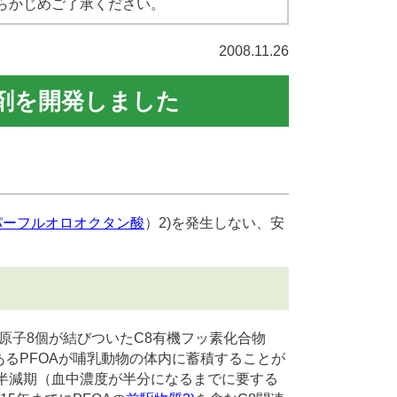
らかじめご了承ください。
2008.11.26
剤を開発しました
パーフルオロオクタン酸
）
2)
を発生しない、安
子8個が結びついたC8有機フッ素化合物
あるPFOAが哺乳動物の体内に蓄積することが
A半減期（血中濃度が半分になるまでに要する