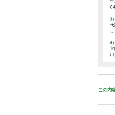
す
C
3
代
し
4
官
用
この内