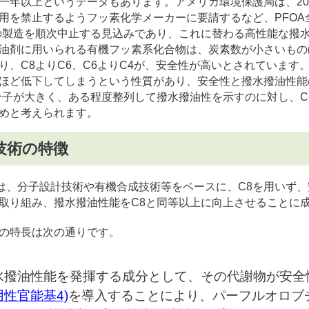
一年以上というデータもあります。アメリカ環境保護局は、201
用を禁止するようフッ素化学メーカーに要請するなど、PFO
の製造を順次中止する見込みであり、これに替わる高性能な撥
剤に用いられる有機フッ素系化合物は、炭素数が小さいもの
り、C8よりC6、C6よりC4が、安全性が高いとされていま
ほど低下してしまうという性質があり、安全性と撥水撥油性能
分子が大きく、ある程度整列して撥水撥油性を示すのに対し、
めと考えられます。
技術の特徴
は、分子設計技術や有機合成技術等をベースに、C8を用いず、
取り組み、撥水撥油性能をC8と同等以上に向上させることに
の特長は次の通りです。
水撥油性能を発揮する成分として、その代謝物が安全
用性官能基
4)
を導入することにより、パーフルオロブ