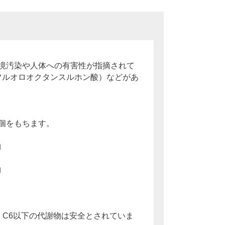
境汚染や人体への有害性が指摘されて
ーフルオロオクタンスルホン酸）などがあ
個をもちます。
物
物
り、C6以下の代謝物は安全とされていま