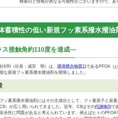
検索日と情報が異なる可能性がございますので、あ
体蓄積性の低い新規フッ素系撥水撥油
ラス接触角約110度を達成―
KRI（社長：成宮 明）は、
環境懸念物質
1)
であるPFOA（
能な新規フッ素系撥水撥油剤を開発しました。
景
ッ素系撥水撥油剤にはその主成分として、フッ素原子と炭素原
C8）が広く用いられてきました。近年、C8はその
代謝物
3)
で
安全性に問題があると考えられています。例えばヒトのPFO