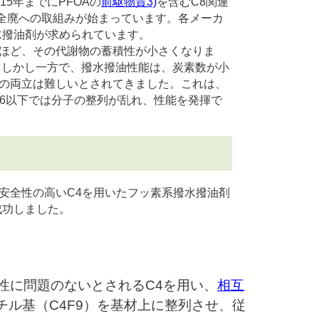
5年までにPFOAの
前駆物質
3)
を含むC8関連
A全廃への取組みが始まっています。各メーカ
水撥油剤が求められています。
ほど、その代謝物の蓄積性が小さくなりま
す。しかし一方で、撥水撥油性能は、炭素数が小
の両立は難しいとされてきました。これは、
C6以下では分子の整列が乱れ、性能を発揮で
安全性の高いC4を用いたフッ素系撥水撥油剤
成功しました。
性に問題のないとされるC4を用い、
相互
チル基（C
4
F
9
）を基材上に整列させ、従