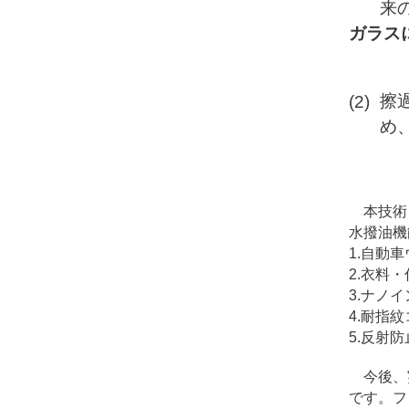
来
ガラスに
擦
め
本技術を
水撥油機
1.自動
2.衣料
3.ナノ
4.耐指
5.反射
今後、実
です。フ