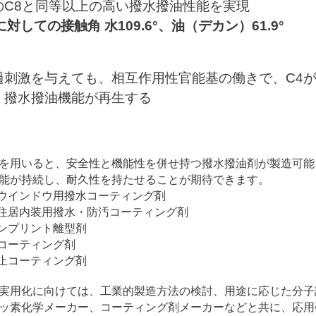
のC8と同等以上の高い撥水撥油性能を実現
対しての接触角 水109.6°、油（デカン）61.9°
過刺激を与えても、相互作用性官能基の働きで、C4
、撥水撥油機能が再生する
用いると、安全性と機能性を併せ持つ撥水撥油剤が製造可能と
能が持続し、耐久性を持たせることが期待できます。
車ウインドウ用撥水コーティング剤
・住居内装用撥水・防汚コーティング剤
インプリント離型剤
紋コーティング剤
防止コーティング剤
用化に向けては、工業的製造方法の検討、用途に応じた分子
ッ素化学メーカー、コーティング剤メーカーなどと共に、応用