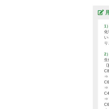
1
化
い
り
2
生
〔
C
⇒
C
⇒
C
⇒
C