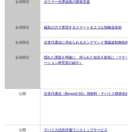
会員限定
ポリマー光導波路の開発支援
会員限定
磁気の力で実現するスマート＆エコな熱輸送技術
会員限定
次世代通信に求められるオンデマンド電磁波制御技術
会員限定
隠れた課題を明確に、得られた知見を創造に（マテリ
ーション研究室の紹介）
公開
次世代通信（Beyond 5G）用材料・デバイス開発包括
公開
デバイス試作評価ワンストップサービス