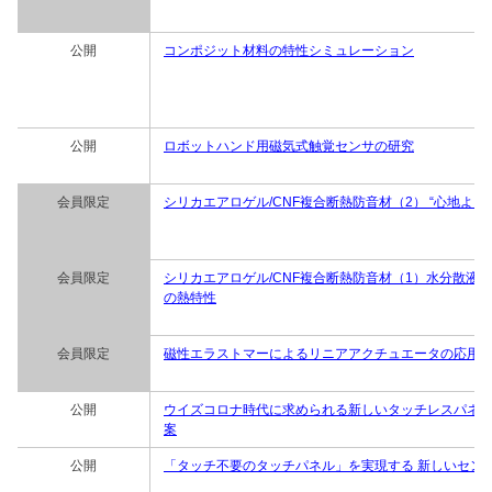
公開
コンポジット材料の特性シミュレーション
公開
ロボットハンド用磁気式触覚センサの研究
会員限定
シリカエアロゲル/CNF複合断熱防音材（2） “心地よい
会員限定
シリカエアロゲル/CNF複合断熱防音材（1）水分散液
の熱特性
会員限定
磁性エラストマーによるリニアアクチュエータの応用
公開
ウイズコロナ時代に求められる新しいタッチレスパネ
案
公開
「タッチ不要のタッチパネル」を実現する 新しいセン