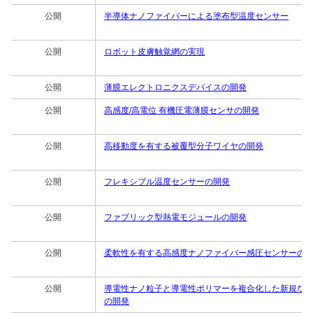
公開
半導体ナノファイバーによる塗布型温度センサー
公開
ロボット皮膚触覚網の実現
公開
薄膜エレクトロニクスデバイスの開発
公開
高感度/高電位 有機圧電薄膜センサの開発
公開
高移動度を有する被覆型分子ワイヤの開発
公開
フレキシブル温度センサーの開発
公開
ファブリック型熱電モジュールの開発
公開
柔軟性を有する高感度ナノファイバー感圧センサーの
公開
導電性ナノ粒子と導電性ポリマーを複合化した新規な
の開発