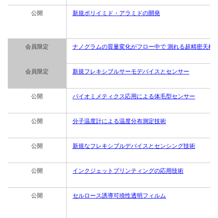
公開
新規ポリイミド・アラミドの開発
会員限定
ナノグラムの質量変化がフロー中で 測れる超精密天秤”Q
会員限定
新規フレキシブルサーモデバイスとセンサー
公開
バイオミメティクス応用による体毛型センサー
公開
分子温度計による温度分布測定技術
公開
新規なフレキシブルデバイスとセンシング技術
公開
インクジェットプリンティングの応用技術
公開
セルロース誘導可撓性透明フィルム