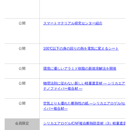
公開
スマートマテリアル研究センター紹介
公開
100℃以下の身の回りの熱を電気に変えるシート
公開
環境に優しいアラミド樹脂の新規溶解法を開発
公開
物理法則に従わない新しい軽量遮音材 ― シリカエアロ
ナノファイバー複合材 ―
公開
空気よりも優れた断熱性の紙 ―シリカエアロゲル/セル
イバー複合材―
会員限定
シリカエアロゲル/CNF複合断熱防音材（3）軽量遮音材